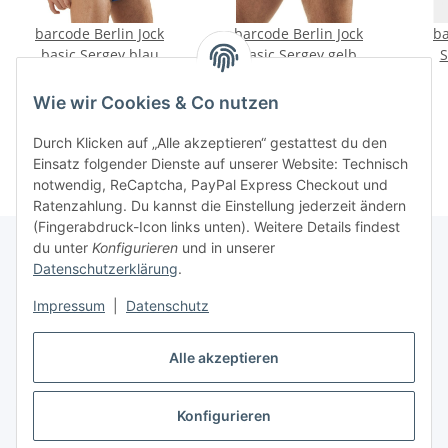
barcode Berlin Jock
barcode Berlin Jock
ba
basic Sergey blau
basic Sergey gelb
S
28,00 €
*
28,00 €
*
Wie wir Cookies & Co nutzen
Durch Klicken auf „Alle akzeptieren“ gestattest du den
Einsatz folgender Dienste auf unserer Website: Technisch
notwendig, ReCaptcha, PayPal Express Checkout und
Ratenzahlung. Du kannst die Einstellung jederzeit ändern
(Fingerabdruck-Icon links unten). Weitere Details findest
du unter
Konfigurieren
und in unserer
Datenschutzerklärung
.
Informationen
Impressum
|
Datenschutz
Gesetzliche Informationen
Alle akzeptieren
Konfigurieren
Vertrag widerrufen