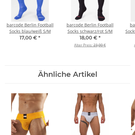
barcode Berlin Football
barcode Berlin Football
ba
Socks blau/weiß S/M
Socks schwarz/rot S/M
Sock
17,00 €
*
18,00 €
*
Alter Preis:
23,00 €
Ähnliche Artikel