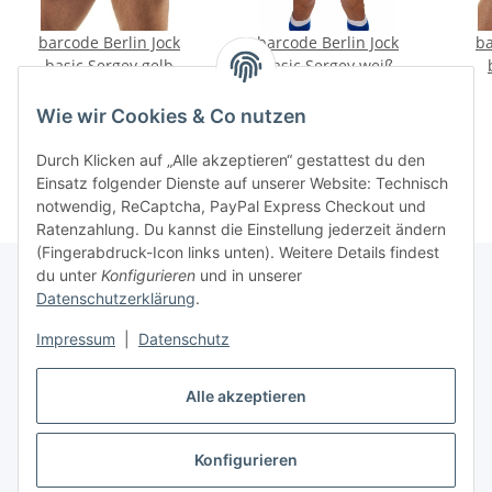
barcode Berlin Jock
barcode Berlin Jock
ba
basic Sergey gelb
basic Sergey weiß
28,00 €
*
28,00 €
*
Wie wir Cookies & Co nutzen
Durch Klicken auf „Alle akzeptieren“ gestattest du den
Einsatz folgender Dienste auf unserer Website: Technisch
notwendig, ReCaptcha, PayPal Express Checkout und
Ratenzahlung. Du kannst die Einstellung jederzeit ändern
(Fingerabdruck-Icon links unten). Weitere Details findest
du unter
Konfigurieren
und in unserer
Datenschutzerklärung
.
Informationen
Impressum
|
Datenschutz
Gesetzliche Informationen
Alle akzeptieren
Konfigurieren
Vertrag widerrufen