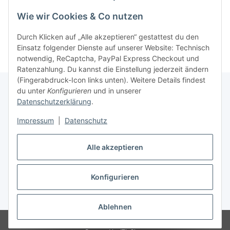
Artikel 1 - 10 von 10
Wie wir Cookies & Co nutzen
Durch Klicken auf „Alle akzeptieren“ gestattest du den
Einsatz folgender Dienste auf unserer Website: Technisch
notwendig, ReCaptcha, PayPal Express Checkout und
Ratenzahlung. Du kannst die Einstellung jederzeit ändern
(Fingerabdruck-Icon links unten). Weitere Details findest
du unter
Konfigurieren
und in unserer
Datenschutzerklärung
.
Informationen
Impressum
|
Datenschutz
Gesetzliche Informationen
Alle akzeptieren
Konfigurieren
Vertrag widerrufen
* Alle Preise inkl. gesetzlicher USt., zzgl.
Versand
Ablehnen
© GAYPS