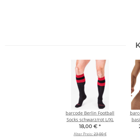
K
barcode Berlin Football
barc
Socks schwarz/rot L/XL
basi
18,00 €
*
Alter Preis:
23,00 €