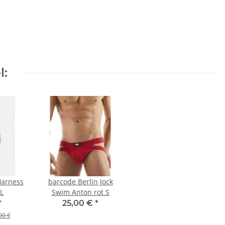
l:
Harness
barcode Berlin Jock
L
Swim Anton rot S
*
25,00 €
*
00 €