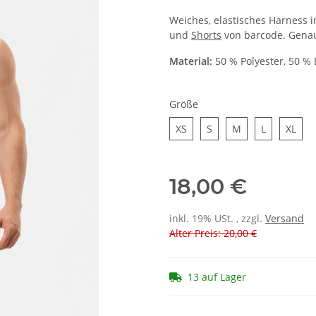
Weiches, elastisches Harness 
und
Shorts
von barcode. Genau 
Material:
50 % Polyester, 50 % 
Größe
XS
S
M
L
XL
XS
S
M
L
XL
18,00 €
inkl. 19% USt. , zzgl.
Versand
Alter Preis: 20,00 €
13 auf Lager