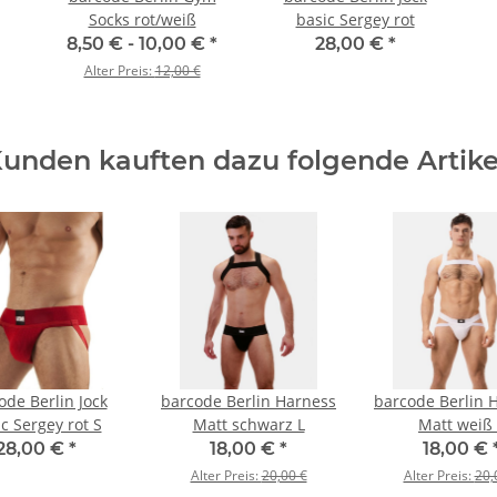
Socks rot/weiß
basic Sergey rot
8,50 € -
10,00 €
*
28,00 €
*
Alter Preis:
12,00 €
unden kauften dazu folgende Artike
ode Berlin Jock
barcode Berlin Harness
barcode Berlin 
c Sergey rot S
Matt schwarz L
Matt weiß 
28,00 €
*
18,00 €
*
18,00 €
Alter Preis:
20,00 €
Alter Preis:
20,