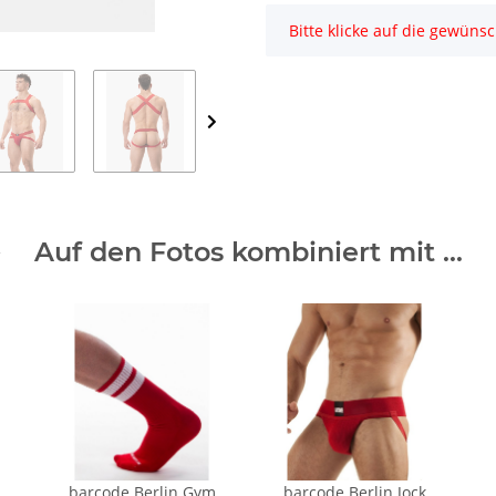
x
Bitte klicke auf die gewüns
Auf den Fotos kombiniert mit ...
barcode Berlin Gym
barcode Berlin Jock