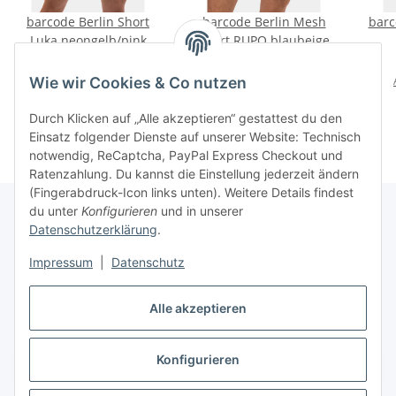
barcode Berlin Short
barcode Berlin Mesh
barc
Luka neongelb/pink
Short RUPO blaubeige
50,00 €
*
30,00 €
*
Wie wir Cookies & Co nutzen
Durch Klicken auf „Alle akzeptieren“ gestattest du den
Einsatz folgender Dienste auf unserer Website: Technisch
notwendig, ReCaptcha, PayPal Express Checkout und
Ratenzahlung. Du kannst die Einstellung jederzeit ändern
(Fingerabdruck-Icon links unten). Weitere Details findest
du unter
Konfigurieren
und in unserer
Datenschutzerklärung
.
Informationen
Impressum
|
Datenschutz
Gesetzliche Informationen
Alle akzeptieren
Konfigurieren
Vertrag widerrufen