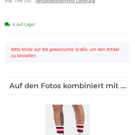
inkl. 19% USt. ,
Versandkostenfreie Lieferung
6 auf Lager
x
Bitte klicke auf die gewünschte Größe, um den Artikel
zu bestellen.
Auf den Fotos kombiniert mit ...