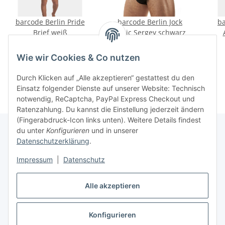
barcode Berlin Pride
barcode Berlin Jock
ba
Brief weiß
basic Sergey schwarz
20,00 €
*
28,00 €
*
Wie wir Cookies & Co nutzen
Durch Klicken auf „Alle akzeptieren“ gestattest du den
Einsatz folgender Dienste auf unserer Website: Technisch
notwendig, ReCaptcha, PayPal Express Checkout und
Ratenzahlung. Du kannst die Einstellung jederzeit ändern
(Fingerabdruck-Icon links unten). Weitere Details findest
du unter
Konfigurieren
und in unserer
Datenschutzerklärung
.
Informationen
Impressum
|
Datenschutz
Gesetzliche Informationen
Alle akzeptieren
Konfigurieren
Vertrag widerrufen