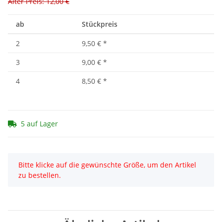
Alter Preis: 12,00 €
ab
Stückpreis
2
9,50 €
*
3
9,00 €
*
4
8,50 €
*
5 auf Lager
x
Bitte klicke auf die gewünschte Größe, um den Artikel
zu bestellen.