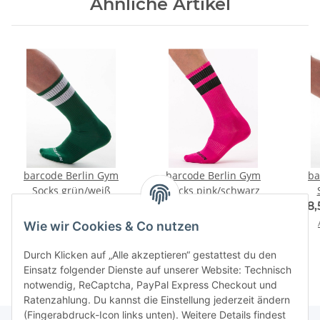
Ähnliche Artikel
barcode Berlin Gym
barcode Berlin Gym
ba
Socks grün/weiß
Socks pink/schwarz
8,50 € -
10,00 €
*
8,50 € -
10,00 €
*
8,
Alter Preis:
12,00 €
Alter Preis:
12,00 €
Wie wir Cookies & Co nutzen
Durch Klicken auf „Alle akzeptieren“ gestattest du den
Einsatz folgender Dienste auf unserer Website: Technisch
notwendig, ReCaptcha, PayPal Express Checkout und
Ratenzahlung. Du kannst die Einstellung jederzeit ändern
(Fingerabdruck-Icon links unten). Weitere Details findest