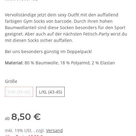
Vervollständige jetzt dein sexy Outfit mit den auffallend
farbigen Gym Socks von barcode. Durch ihren hohen
Baumwollanteil sind diese Socken besonders für den Sport
geeignet. Aber auch auf der nächsten Fetisch-Party wirst du
mit diesen Socks sicher auffallen.
Bei uns besonders günstig im Doppelpack!
Material:
80 % Baumwolle, 18 % Polyamid, 2 % Elastan
Größe
S/M (39-42)
L/XL (43-45)
S/M (39-42)
L/XL (43-45)
8,50 €
ab
inkl. 19% USt. , zzgl.
Versand