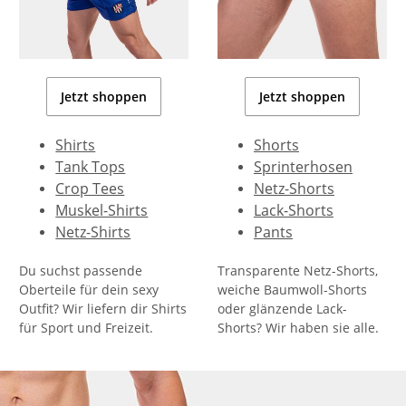
Jetzt shoppen
Jetzt shoppen
Shirts
Shorts
Tank Tops
Sprinterhosen
Crop Tees
Netz-Shorts
Muskel-Shirts
Lack-Shorts
Netz-Shirts
Pants
Du suchst passende
Transparente Netz-Shorts,
Oberteile für dein sexy
weiche Baumwoll-Shorts
Outfit? Wir liefern dir Shirts
oder glänzende Lack-
für Sport und Freizeit.
Shorts? Wir haben sie alle.