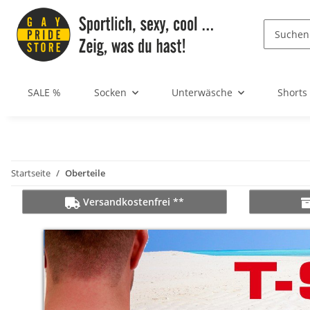
SALE %
Socken
Unterwäsche
Shorts
Startseite
Oberteile
Versandkostenfrei **
