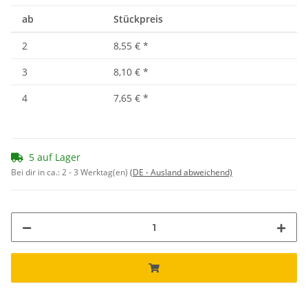
ab
Stückpreis
2
8,55 €
*
3
8,10 €
*
4
7,65 €
*
5 auf Lager
Bei dir in ca.:
2 - 3 Werktag(en)
(DE - Ausland abweichend)