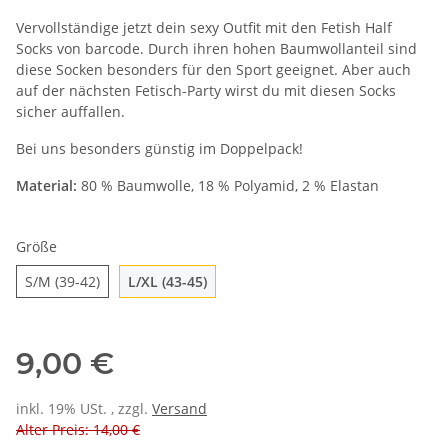
Vervollständige jetzt dein sexy Outfit mit den Fetish Half
Socks von barcode. Durch ihren hohen Baumwollanteil sind
diese Socken besonders für den Sport geeignet. Aber auch
auf der nächsten Fetisch-Party wirst du mit diesen Socks
sicher auffallen.
Bei uns besonders günstig im Doppelpack!
Material:
80 % Baumwolle, 18 % Polyamid, 2 % Elastan
Größe
S/M (39-42)
L/XL (43-45)
S/M (39-42)
L/XL (43-45)
9,00 €
inkl. 19% USt. , zzgl.
Versand
Alter Preis: 14,00 €