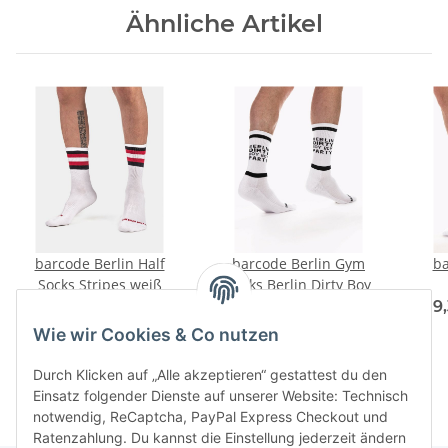
Ähnliche Artikel
barcode Berlin Half
barcode Berlin Gym
ba
Socks Stripes weiß
Socks Berlin Dirty Boy
9,35 € -
11,00 €
*
8,50 € -
10,00 €
*
9
Wie wir Cookies & Co nutzen
Durch Klicken auf „Alle akzeptieren“ gestattest du den
Einsatz folgender Dienste auf unserer Website: Technisch
notwendig, ReCaptcha, PayPal Express Checkout und
Ratenzahlung. Du kannst die Einstellung jederzeit ändern